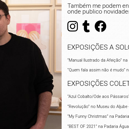
Também me podem enco
onde publico novidade
EXPOSIÇÕES A SOL
"Manual Ilustrado da Afeição" na 
"Quem fala assim não é mudo" na
EXPOSIÇÕES COLE
"Azul Cobalto/Ode aos Pássaros"
"Revolução" no Museu do Aljube -
"My Funny Christmas" na Padaria
"BEST OF 2021" na Padaria Águas